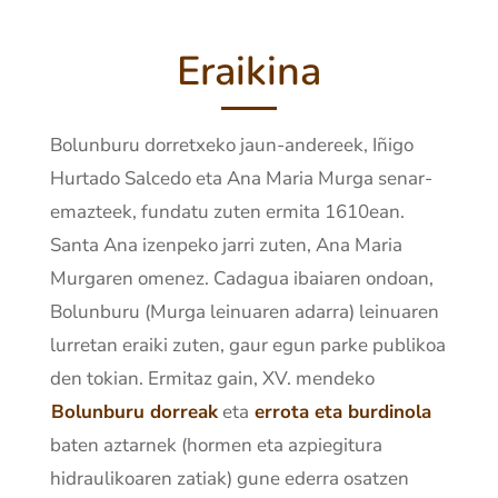
Eraikina
Bolunburu dorretxeko jaun-andereek, Iñigo
Hurtado Salcedo eta Ana Maria Murga senar-
emazteek, fundatu zuten ermita 1610ean.
Santa Ana izenpeko jarri zuten, Ana Maria
Murgaren omenez. Cadagua ibaiaren ondoan,
Bolunburu (Murga leinuaren adarra) leinuaren
lurretan eraiki zuten, gaur egun parke publikoa
den tokian. Ermitaz gain, XV. mendeko
Bolunburu dorreak
eta
errota eta burdinola
baten aztarnek (hormen eta azpiegitura
hidraulikoaren zatiak) gune ederra osatzen