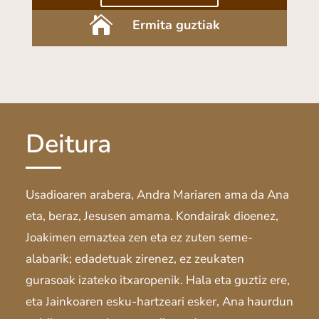

Ermita guztiak
Deitura
Usadioaren arabera, Andra Mariaren ama da Ana
eta, beraz, Jesusen amama. Kondairak dioenez,
Joakimen emaztea zen eta ez zuten seme-
alabarik; edadetuak zirenez, ez zeukaten
gurasoak izateko itxaropenik. Hala eta guztiz ere,
eta Jainkoaren esku-hartzeari esker, Ana haurdun