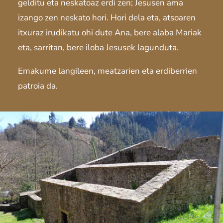
gelditu eta neskatoaz erdi zen; Jesusen ama
izango zen neskato hori. Hori dela eta, atsoaren
itxuraz irudikatu ohi dute Ana, bere alaba Mariak
eta, sarritan, bere iloba Jesusek lagunduta.
Emakume langileen, meatzarien eta erdiberrien
patroia da.