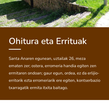
Ohitura eta Errituak
Santa Anaren egunean, uztailak 26, meza
ematen zer; ostera, erromeria handia egiten zen
ermitaren ondoan; gaur egun, ordea, ez da erlijio-
erritorik ezta erromeriarik ere egiten, kontserbazio
txarragatik ermita itxita baitago.