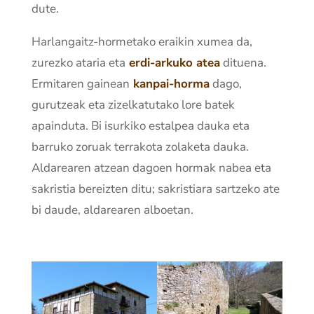
dute.
Harlangaitz-hormetako eraikin xumea da,
zurezko ataria eta
erdi-arkuko atea
dituena.
Ermitaren gainean
kanpai-horma
dago,
gurutzeak eta zizelkatutako lore batek
apainduta. Bi isurkiko estalpea dauka eta
barruko zoruak terrakota zolaketa dauka.
Aldarearen atzean dagoen hormak nabea eta
sakristia bereizten ditu; sakristiara sartzeko ate
bi daude, aldarearen alboetan.