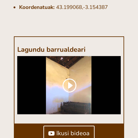
Koordenatuak:
43.199068,-3.154387
Lagundu barrualdeari
Ikusi bideoa