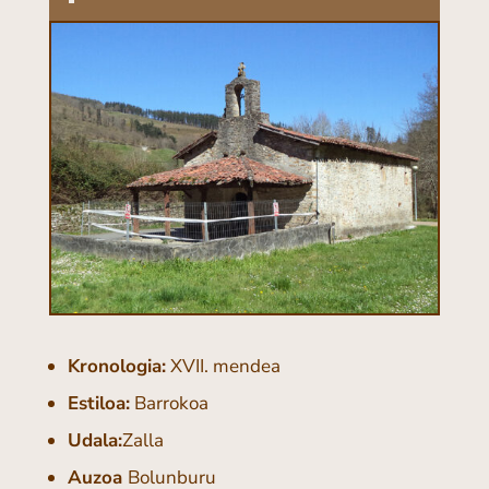
Kronologia:
XVII. mendea
Estiloa:
Barrokoa
Udala:
Zalla
Auzoa
Bolunburu