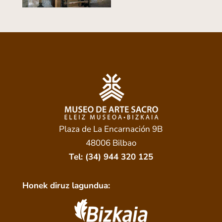
Plaza de La Encarnación 9B
48006 Bilbao
Tel: (34) 944 320 125
Honek diruz lagundua: