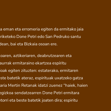
 eman eta erromeria egiten da ermitako jaia
Zariketeko Done Petri edo San Pedruko santu
ean, bai eta Bizkaia osoan ere.
koaren, aztikeriaren, deabrutzearen eta
urrak ermitaraino ekartzea espíritu
ioak egiten zituzten: estaterako, ermitaren
ste batetik ateraz, espirituak uxatzeko gatza
Maria Mertin Retanak idatzi zuenez “haiek, haien
egizkoa sendatzearren Done Petri ermitara
orri eta beste batetik joaten dira; espiritu
.