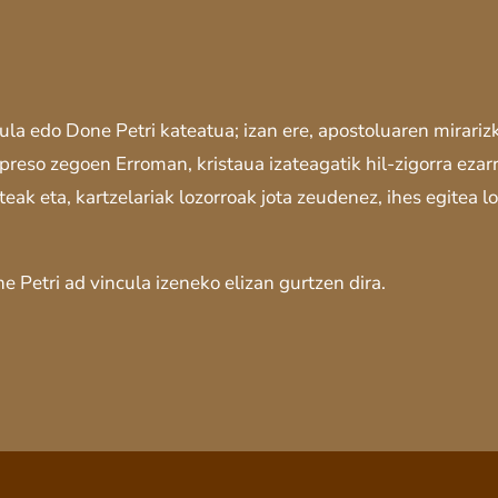
ula edo Done Petri kateatua; izan ere, apostoluaren mirariz
preso zegoen Erroman, kristaua izateagatik hil-zigorra ezarr
eak eta, kartzelariak lozorroak jota zeudenez, ihes egitea lo
 Petri ad vincula izeneko elizan gurtzen dira.