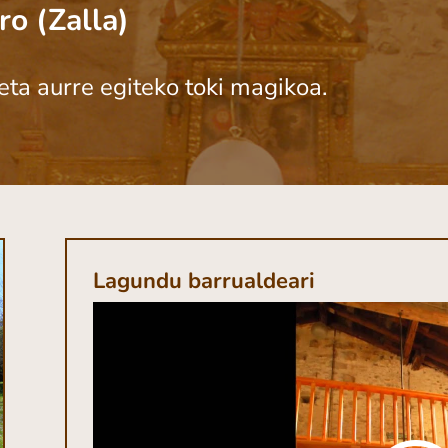
ro (Zalla)
 eta aurre egiteko toki magikoa.
Lagundu barrualdeari