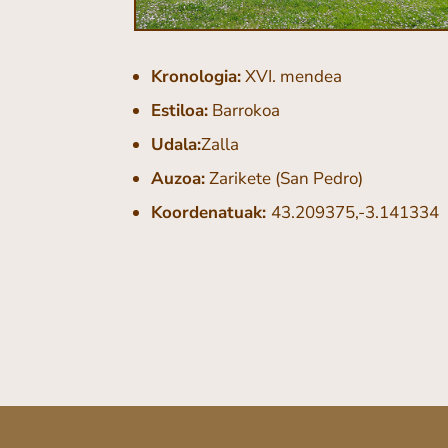
Kronologia:
XVI. mendea
Estiloa:
Barrokoa
Udala:
Zalla
Auzoa:
Zarikete (San Pedro)
Koordenatuak:
43.209375,-3.141334