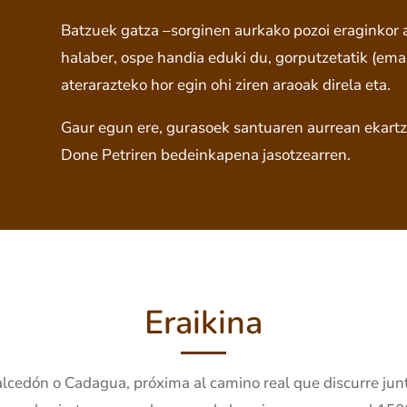
Batzuek gatza –sorginen aurkako pozoi eraginkor 
halaber, ospe handia eduki du, gorputzetatik (em
aterarazteko hor egin ohi ziren araoak direla eta.
Gaur egun ere, gurasoek santuaren aurrean ekartze
Done Petriren bedeinkapena jasotzearren.
Eraikina
alcedón o Cadagua, próxima al camino real que discurre junto