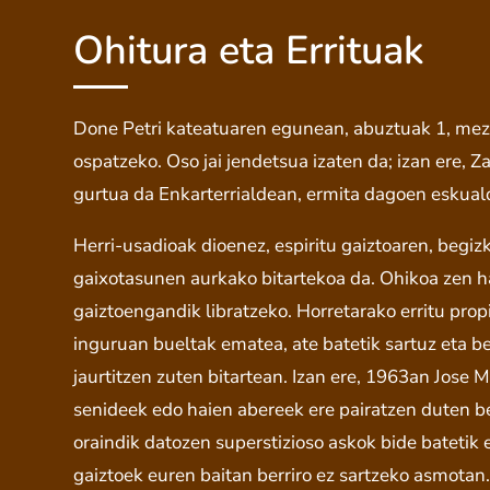
Ohitura eta Errituak
Done Petri kateatuaren egunean, abuztuak 1, meza
ospatzeko. Oso jai jendetsua izaten da; izan ere, 
gurtua da Enkarterrialdean, ermita dagoen eskuald
Herri-usadioak dioenez, espiritu gaiztoaren, begiz
gaixotasunen aurkako bitartekoa da. Ohikoa zen ha
gaiztoengandik libratzeko. Horretarako erritu prop
inguruan bueltak ematea, ate batetik sartuz eta be
jaurtitzen zuten bitartean. Izan ere, 1963an Jose 
senideek edo haien abereek ere pairatzen duten b
oraindik datozen superstizioso askok bide batetik et
gaiztoek euren baitan berriro ez sartzeko asmotan