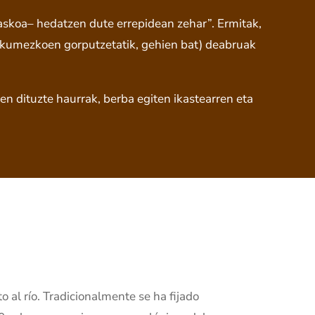
askoa– hedatzen dute errepidean zehar”. Ermitak,
akumezkoen gorputzetatik, gehien bat) deabruak
n dituzte haurrak, berba egiten ikastearren eta
 al río. Tradicionalmente se ha fijado