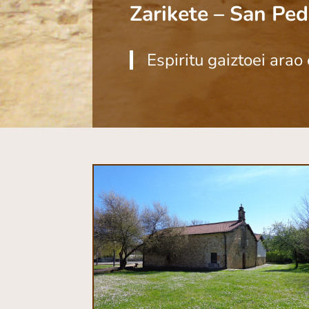
Zarikete – San Ped
Espiritu gaiztoei arao