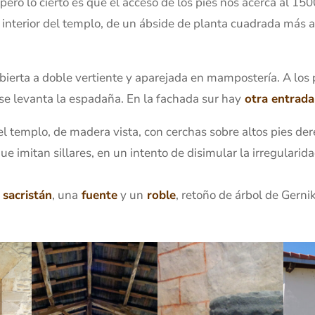
ero lo cierto es que el acceso de los pies nos acerca al 150
l interior del templo, de un ábside de planta cuadrada más
bierta a doble vertiente y aparejada en mampostería. A los
se levanta la espadaña. En la fachada sur hay
otra entrada
l templo, de madera vista, con cerchas sobre altos pies de
ue imitan sillares, en un intento de disimular la irregularid
 sacristán
, una
fuente
y un
roble
, retoño de árbol de Gerni