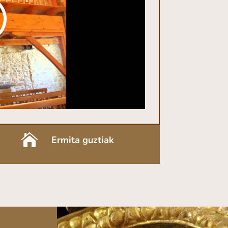

Ermita guztiak