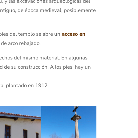
0, y las excavaciones arqueológicas del
 antiguo, de época medieval, posiblemente
 pies del templo se abre un
acceso en
de arco rebajado.
rechos del mismo material. En algunas
ad de su construcción. A los pies, hay un
ka, plantado en 1912.