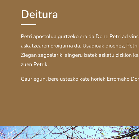
Deitura
Petri apostolua gurtzeko era da Done Petri ad vinc
askatzearen oroigarria da. Usadioak dioenez, Petri 
Ziegan zegoelarik, aingeru batek askatu zizkion kat
zuen Petrik.
Gaur egun, bere ustezko kate horiek Erromako Done