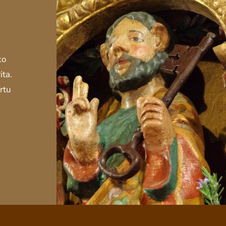
ko
ita.
rtu