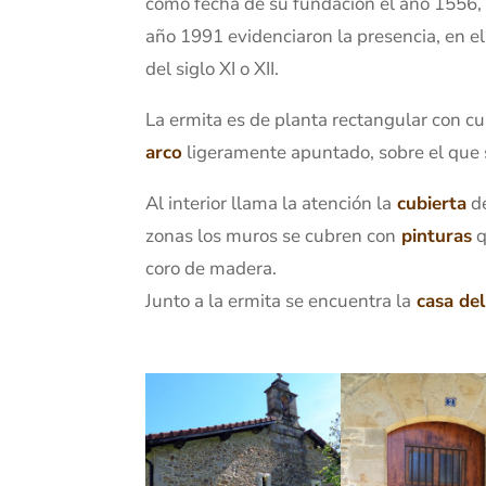
como fecha de su fundación el año 1556, p
año 1991 evidenciaron la presencia, en e
del siglo XI o XII.
La ermita es de planta rectangular con cu
arco
ligeramente apuntado, sobre el que 
Al interior llama la atención la
cubierta
de
zonas los muros se cubren con
pinturas
q
coro de madera.
Junto a la ermita se encuentra la
casa del