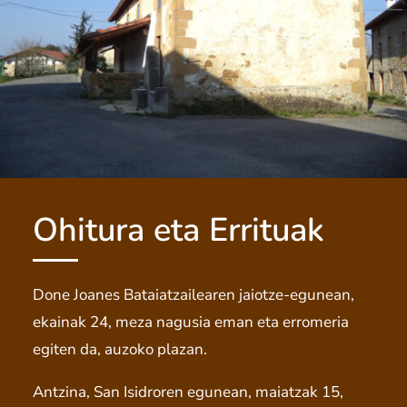
Ohitura eta Errituak
Done Joanes Bataiatzailearen jaiotze-egunean,
ekainak 24, meza nagusia eman eta erromeria
egiten da, auzoko plazan.
Antzina, San Isidroren egunean, maiatzak 15,