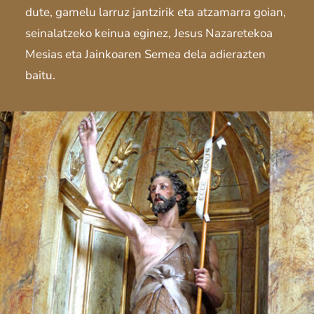
dute, gamelu larruz jantzirik eta atzamarra goian,
seinalatzeko keinua eginez, Jesus Nazaretekoa
Mesias eta Jainkoaren Semea dela adierazten
baitu.