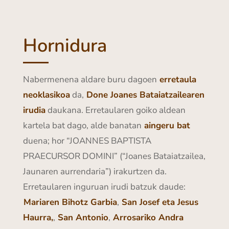
Hornidura
Nabermenena aldare buru dagoen
erretaula
neoklasikoa
da,
Done Joanes Bataiatzailearen
irudia
daukana. Erretaularen goiko aldean
kartela bat dago, alde banatan
aingeru bat
duena; hor “JOANNES BAPTISTA
PRAECURSOR DOMINI” (“Joanes Bataiatzailea,
Jaunaren aurrendaria”) irakurtzen da.
Erretaularen inguruan irudi batzuk daude:
Mariaren Bihotz Garbia
,
San Josef eta Jesus
Haurra,
,
San Antonio
,
Arrosariko Andra