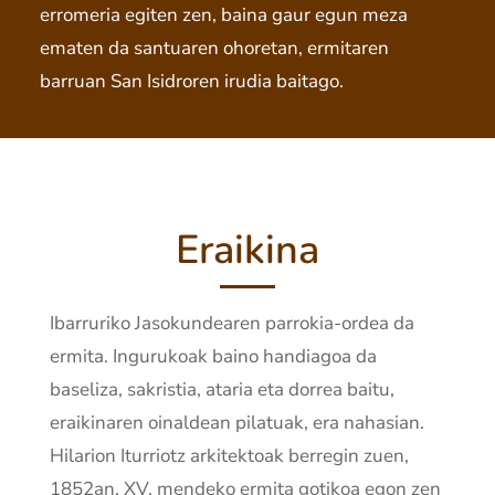
erromeria egiten zen, baina gaur egun meza
ematen da santuaren ohoretan, ermitaren
barruan San Isidroren irudia baitago.
Eraikina
Ibarruriko Jasokundearen parrokia-ordea da
ermita. Ingurukoak baino handiagoa da
baseliza, sakristia, ataria eta dorrea baitu,
eraikinaren oinaldean pilatuak, era nahasian.
Hilarion Iturriotz arkitektoak berregin zuen,
1852an, XV. mendeko ermita gotikoa egon zen