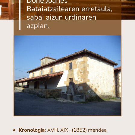
Done Joanes
Bataiatzailearen erretaula,
sabai aizun urdinaren
azpian.
Kronologia:
XVIII. XIX . (1852) mendea