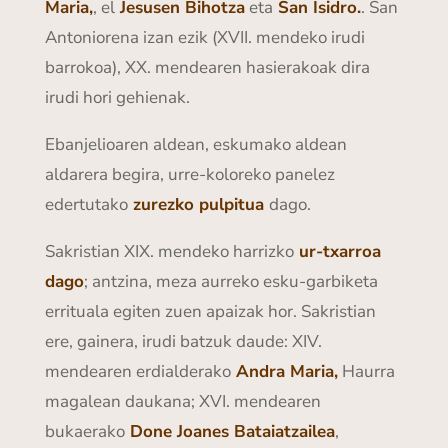
Maria,
, el
Jesusen Bihotza
eta
San Isidro.
. San
Antoniorena izan ezik (XVII. mendeko irudi
barrokoa), XX. mendearen hasierakoak dira
irudi hori gehienak.
Ebanjelioaren aldean, eskumako aldean
aldarera begira, urre-koloreko panelez
edertutako
zurezko pulpitua
dago.
Sakristian XIX. mendeko harrizko
ur-txarroa
dago
; antzina, meza aurreko esku-garbiketa
errituala egiten zuen apaizak hor. Sakristian
ere, gainera, irudi batzuk daude: XIV.
mendearen erdialderako
Andra Maria,
Haurra
magalean daukana; XVI. mendearen
bukaerako
Done Joanes Bataiatzailea
,