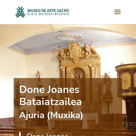
Done Joanes
Bataiatzailea
Ajuria (Muxika)