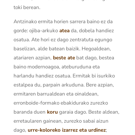
toki berean.
Antzinako ermita horien sarrera baino ez da
gorde: ojiba-arkuko
atea
da, dobela handiez
osatua. Ate hori ez dago zentratuta egungo
baselizan, alde batean baizik. Hegoaldean,
atariaren azpian,
beste ate
bat dago, bestea
baino modernoagoa, ateburuduna eta
harlandu handiez osatua. Ermitak bi isurkiko
estalpea du, parpain arkuduna. Bere azpian,
ermitaren barrualdean eta oinaldean,
erronboide-formako ebakidurako zurezko
baranda duen
koru
garaia dago. Beste aldean,
erretaularen gainean, zurezko sabai aizun
dago,
urre-koloreko izarrez eta urdinez
;