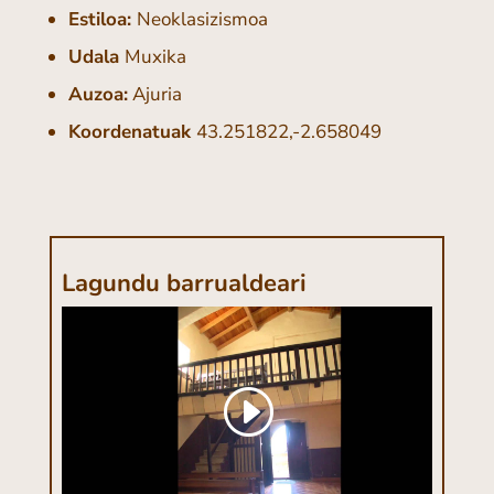
Estiloa:
Neoklasizismoa
Udala
Muxika
Auzoa:
Ajuria
Koordenatuak
43.251822,-2.658049
Lagundu barrualdeari