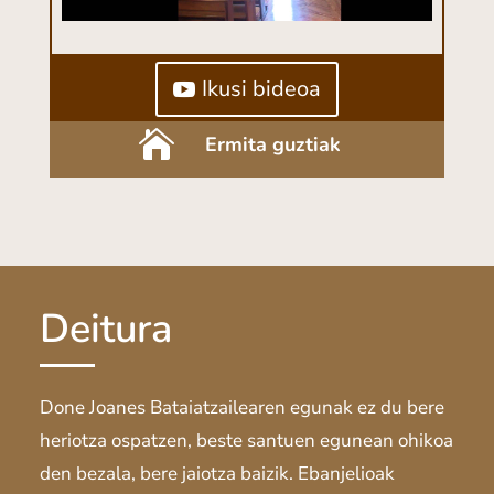
Ikusi bideoa

Ermita guztiak
Deitura
Done Joanes Bataiatzailearen egunak ez du bere
heriotza ospatzen, beste santuen egunean ohikoa
den bezala, bere jaiotza baizik. Ebanjelioak