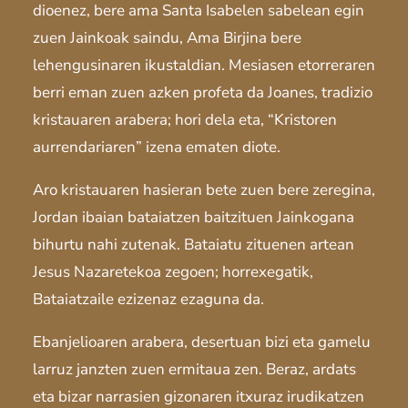
dioenez, bere ama Santa Isabelen sabelean egin
zuen Jainkoak saindu, Ama Birjina bere
lehengusinaren ikustaldian. Mesiasen etorreraren
berri eman zuen azken profeta da Joanes, tradizio
kristauaren arabera; hori dela eta, “Kristoren
aurrendariaren” izena ematen diote.
Aro kristauaren hasieran bete zuen bere zeregina,
Jordan ibaian bataiatzen baitzituen Jainkogana
bihurtu nahi zutenak. Bataiatu zituenen artean
Jesus Nazaretekoa zegoen; horrexegatik,
Bataiatzaile ezizenaz ezaguna da.
Ebanjelioaren arabera, desertuan bizi eta gamelu
larruz janzten zuen ermitaua zen. Beraz, ardats
eta bizar narrasien gizonaren itxuraz irudikatzen