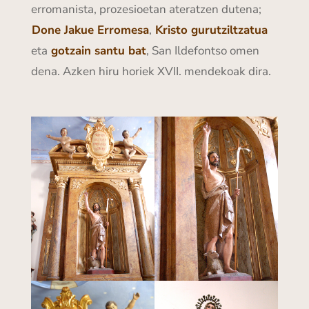
erromanista, prozesioetan ateratzen dutena;
Done Jakue Erromesa
,
Kristo gurutziltzatua
eta
gotzain santu bat
, San Ildefontso omen
dena. Azken hiru horiek XVII. mendekoak dira.