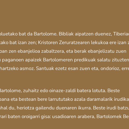
luetako bat da Bartolome. Bibliak aipatzen duenez, Tiberi
tako bat izan zen; Kristoren Zeruratzearen lekukoa ere izan 
an zen ebanjelioa zabaltzera, eta berak ebanjelizatu zuen
lu paganoen apaizek Bartolomeren predikuak salatu zituzte
behartzeko asmoz. Santuak ezetz esan zuen eta, ondorioz, er
rtolome, zuhaitz edo oinaze-zaldi batera lotuta. Beste
abana eta bestean bere larrututako azala daramalarik irudik
hal du, heriotza gailendu duenaren ikurra. Beste irudi batz
ari baten oroigarri gisa: usadioaren arabera, Bartolomek Bel