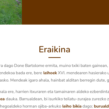
Eraikina
ra dago Done Bartolome ermita, muino txiki baten gainean,
mendekoa bada ere, bere
leihoek
XVI. mendearen hasierako ur
 asko. Mendeak igaro ahala, hainbat alditan berregin dute, 
hala ere, harrien itxuraren eta tamainaren aldeko ezberdint
tea
dauka. Barrualdean, bi isurkiko teilatu-zurajea zurezko
k: hegoaldeko horman ojiba-arkuko
leiho bikia
dago;
burual