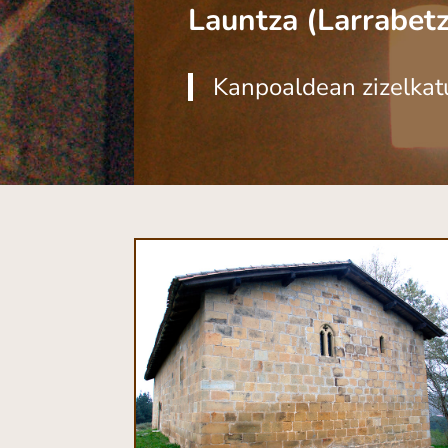
Launtza (Larrabet
Kanpoaldean zizelkatu