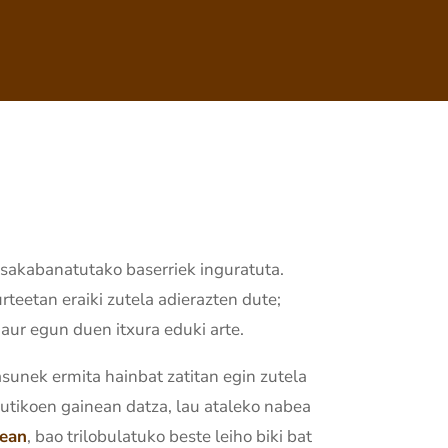
 sakabanatutako baserriek inguratuta.
teetan eraiki zutela adierazten dute;
gaur egun duen itxura eduki arte.
asunek ermita hainbat zatitan egin zutela
 zutikoen gainean datza, lau ataleko nabea
dean
, bao trilobulatuko beste leiho biki bat