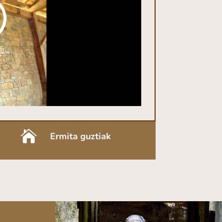

Ermita guztiak