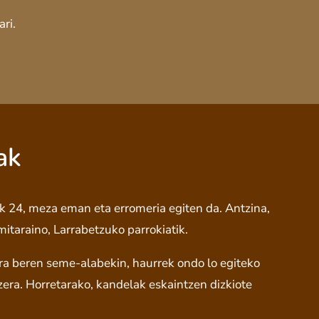
ri.
ak
24, meza eman eta erromeria egiten da. Antzina,
itaraino, Larrabetzuko parrokiatik.
ira beren seme-alabekin, haurrek ondo lo egiteko
zera. Horretarako, kandelak eskaintzen dizkiote