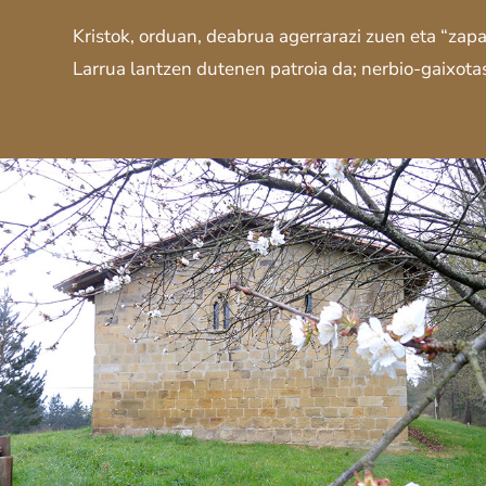
Kristok, orduan, deabrua agerrarazi zuen eta “zap
Larrua lantzen dutenen patroia da; nerbio-gaixota