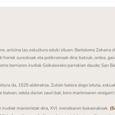
ere, antzina lau eskultura eduki zituen: Bartolome Zaharra 
i horiek zurezkoak eta polikromoak dira; batzuk, ordea, ga
ome berriaren irudiak Goikolexeko parrokian daude; San Bart
tura da, 1525 alderakoa. Zutoin batera dago lotuta, eskuak 
batean, odola darion zauri bat, bere martirioaren oroigarri: 
n irudiak manieristak dira, XVI. mendearen bukaerakoak.
(S