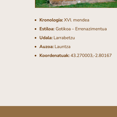
Kronologia:
XVI. mendea
Estiloa:
Gotikoa – Errenazimentua
Udala:
Larrabetzu
Auzoa:
Launtza
Koordenatuak:
43.270003,-2.80167