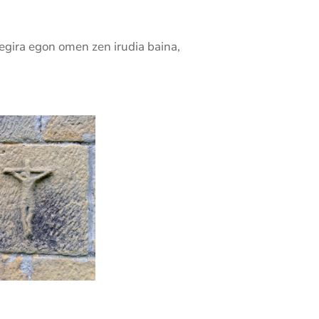
begira egon omen zen irudia baina,