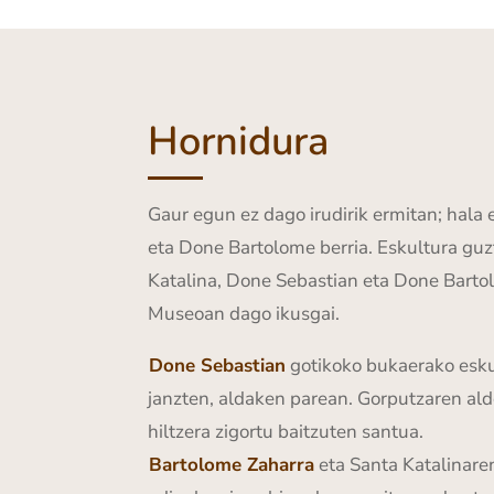
Hornidura
Gaur egun ez dago irudirik ermitan; hala 
eta Done Bartolome berria. Eskultura guzt
Katalina, Done Sebastian eta Done Bartol
Museoan dago ikusgai.
Done Sebastian
gotikoko bukaerako eskul
janzten, aldaken parean. Gorputzaren alde 
hiltzera zigortu baitzuten santua.
Bartolome Zaharra
eta Santa Katalinare