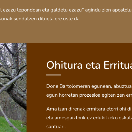
al ezazu lepondoan eta galdetu ezazu” agindu zion apostolua
sunak sendatzen dituela ere uste da.
Ohitura eta Erritu
Done Bartolomeren egunean, abuztuak 
egun horretan prozesioa egiten zen erm
Ama izan direnak ermitara etorri ohi d
eta amesgaiztorik ez edukitzeko eskat
santuari.