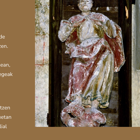
ade
zen.
nean,
regeak
atzen
uetan
ial