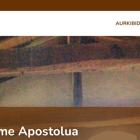
AURKIBI
me Apostolua