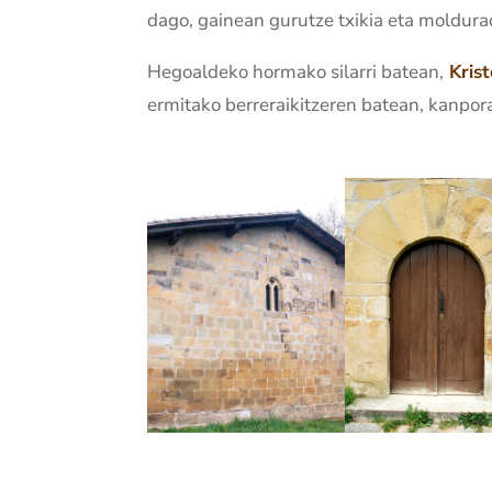
dago, gainean gurutze txikia eta moldu
Hegoaldeko hormako silarri batean,
Kris
ermitako berreraikitzeren batean, kanpora 