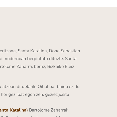
deritzona, Santa Katalina, Done Sebastian
rai modernoan berpintatu dituzte. Santa
olome Zaharra, berriz, Bizkaiko Eleiz
atzean dituelarik. Oihal bat baino ez du
hor gezi bat egon zen, geziez josita
anta Katalina)
Bartolome Zaharrak