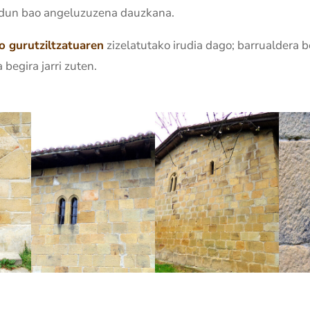
radun bao angeluzuzena dauzkana.
to gurutziltzatuaren
zizelatutako irudia dago; barrualdera 
begira jarri zuten.