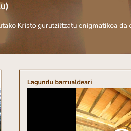
zu)
tako Kristo gurutziltzatu enigmatikoa da 
Lagundu barrualdeari