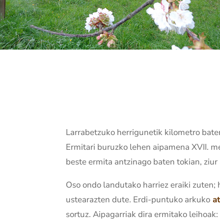
Larrabetzuko herrigunetik kilometro bate
Ermitari buruzko lehen aipamena XVII. 
beste ermita antzinago baten tokian, ziur
Oso ondo landutako harriez eraiki zuten; 
ustearazten dute. Erdi-puntuko arkuko
a
sortuz. Aipagarriak dira ermitako leihoa