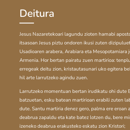
Deitura
Jesus Nazaretekoari lagundu zioten hamabi aposto
itsasoan Jesus piztu ondoren ikusi zuten dizipulue
Usadioaren arabera, Arabiara eta Mesopotamiara jo
Armenia. Hor bertan pairatu zuen martirioa: tenp
erregeak deitu zion, kristautasunari uko egitera 
hil arte larrutzeko agindu zuen.
Larrutzeko momentuan bertan irudikatu ohi dute Ba
batzuetan, esku batean martirioan erabili zuten l
dute. Santu martiria denez gero, palma ere eroan a
deabrua zapaldu eta kate batez lotzen du, bere mir
izeneko deabrua erakusteko eskatu zion Kristori;