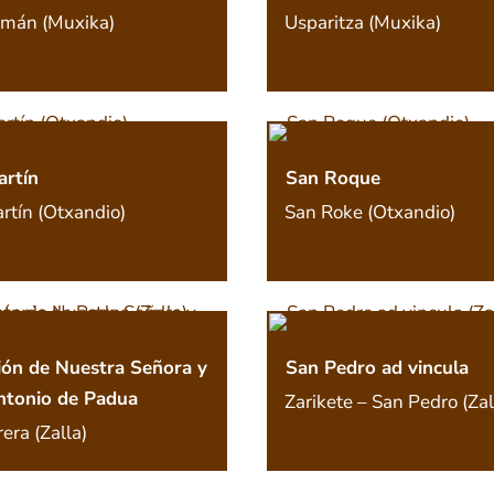
mán (Muxika)
Usparitza (Muxika)
rtín
San Roque
rtín (Otxandio)
San Roke (Otxandio)
ón de Nuestra Señora y
San Pedro ad vincula
ntonio de Padua
Zarikete – San Pedro (Zal
era (Zalla)