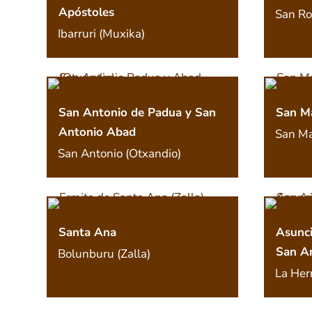
Apóstoles
San Ro
Ibarruri (Muxika)
San Antonio de Padua y San
San Ma
Antonio Abad
San Ma
San Antonio (Otxandio)
Santa Ana
Asunci
San A
Bolunburu (Zalla)
La Herr