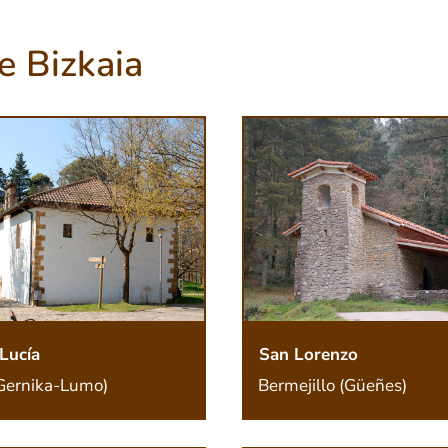
e Bizkaia
Lucía
San Lorenzo
(Gernika-Lumo)
Bermejillo (Güeñes)