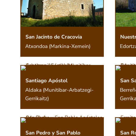
San Jacinto de Cracovia
Nuestr
Atxondoa (Markina-Xemein)
Edortz
Santiago Apóstol
San S
Aldaka (Munitibar-Arbatzegi-
Berreñ
Gerrikaitz)
Gerrika
San Pedro y San Pablo
San R